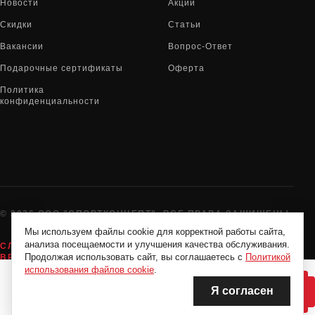
Новости
Акции
Скидки
Статьи
Вакансии
Вопрос-Ответ
Подарочные сертификаты
Оферта
Политика
конфиденциальности
© 2026 ООО "СПОРТКОНЦЕПТ". ВСЕ ПРАВА ЗАЩИЩЕНЫ
Мы используем файлы cookie для корректной работы сайта,
анализа посещаемости и улучшения качества обслуживания.
СЛУЖБА ПОДДЕРЖКИ:
8-800-775-72-05
Продолжая использовать сайт, вы соглашаетесь с
Политикой
ВРЕМЯ РАБОТЫ:
10:00 - 19:00 ЕЖЕДНЕВНО
использования файлов cookie
.
Я согласен
НЕТ В НАЛИЧИИ
НЕТ В НАЛИЧИИ
Нашли дешевле?