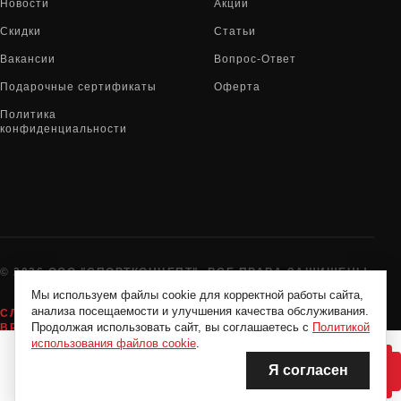
Новости
Акции
Скидки
Статьи
Вакансии
Вопрос-Ответ
Подарочные сертификаты
Оферта
Политика
конфиденциальности
© 2026 ООО "СПОРТКОНЦЕПТ". ВСЕ ПРАВА ЗАЩИЩЕНЫ
Мы используем файлы cookie для корректной работы сайта,
анализа посещаемости и улучшения качества обслуживания.
СЛУЖБА ПОДДЕРЖКИ:
8-800-775-72-05
Продолжая использовать сайт, вы соглашаетесь с
Политикой
ВРЕМЯ РАБОТЫ:
10:00 - 19:00 ЕЖЕДНЕВНО
использования файлов cookie
.
Я согласен
НЕТ В НАЛИЧИИ
НЕТ В НАЛИЧИИ
Нашли дешевле?