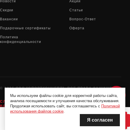
Новости
Акции
Скидки
Статьи
Вакансии
Вопрос-Ответ
Подарочные сертификаты
Оферта
Политика
конфиденциальности
© 2026 ООО "СПОРТКОНЦЕПТ". ВСЕ ПРАВА ЗАЩИЩЕНЫ
Мы используем файлы cookie для корректной работы сайта,
анализа посещаемости и улучшения качества обслуживания.
СЛУЖБА ПОДДЕРЖКИ:
8-800-775-72-05
Продолжая использовать сайт, вы соглашаетесь с
Политикой
ВРЕМЯ РАБОТЫ:
10:00 - 19:00 ЕЖЕДНЕВНО
использования файлов cookie
.
Я согласен
НЕТ В НАЛИЧИИ
НЕТ В НАЛИЧИИ
Нашли дешевле?