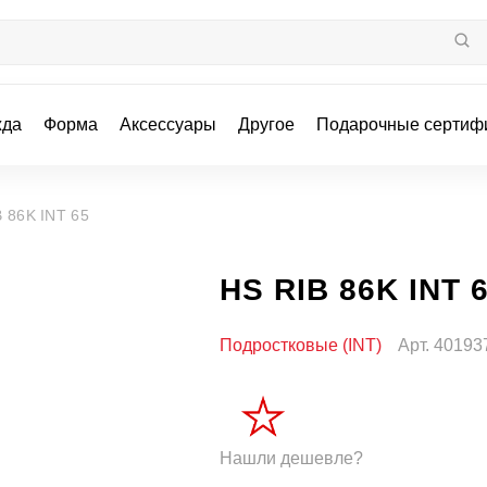
жда
Форма
Аксессуары
Другое
Подарочные сертиф
 86K INT 65
HS RIB 86K INT 
Подростковые (INT)
Арт.
40193
Нашли дешевле?