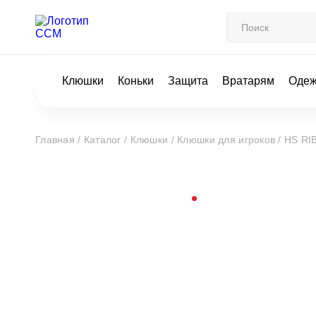
Клюшки
Коньки
Защита
Вратарям
Оде
Главная /
Каталог /
Клюшки /
Клюшки для игроков /
HS RIB