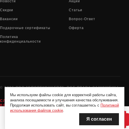
Новости
Акции
Скидки
Статьи
Вакансии
Вопрос-Ответ
Подарочные сертификаты
Оферта
Политика
конфиденциальности
© 2026 ООО "СПОРТКОНЦЕПТ". ВСЕ ПРАВА ЗАЩИЩЕНЫ
Мы используем файлы cookie для корректной работы сайта,
анализа посещаемости и улучшения качества обслуживания.
СЛУЖБА ПОДДЕРЖКИ:
8-800-775-72-05
Продолжая использовать сайт, вы соглашаетесь с
Политикой
ВРЕМЯ РАБОТЫ:
10:00 - 19:00 ЕЖЕДНЕВНО
использования файлов cookie
.
Я согласен
НЕТ В НАЛИЧИИ
НЕТ В НАЛИЧИИ
Нашли дешевле?