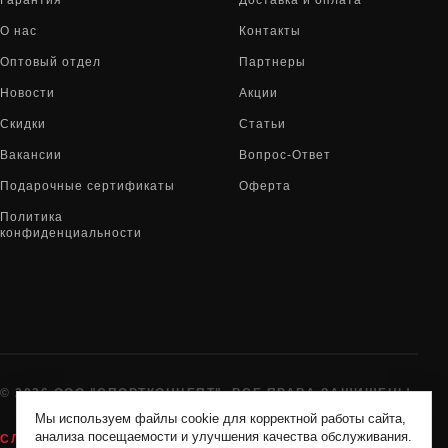
Гарантия
Доставка и оплата
О нас
Контакты
Оптовый отдел
Партнеры
Новости
Акции
Скидки
Статьи
Вакансии
Вопрос-Ответ
Подарочные сертификаты
Оферта
Политика
конфиденциальности
© 2026 ООО "СПОРТКОНЦЕПТ". ВСЕ ПРАВА ЗАЩИЩЕНЫ
Мы используем файлы cookie для корректной работы сайта,
анализа посещаемости и улучшения качества обслуживания.
СЛУЖБА ПОДДЕРЖКИ:
8-800-775-72-05