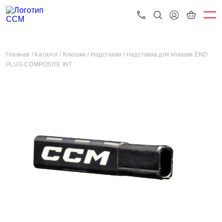
Главная /
Каталог /
Клюшки /
Надставки /
Надставка для клюшки END
PLUG COMPOSITE INT