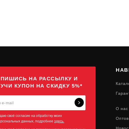
НАВ
ПИШИСЬ НА РАССЫЛКУ И
Катал
УЧИ КУПОН НА СКИДКУ 5%*
Гаран
О нас
даю своё согласие на обработку моих
Оптов
ерсональных данных, подробнее
здесь.
Новос