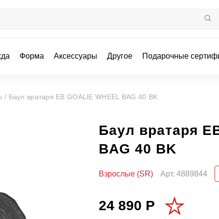
жда
Форма
Аксессуары
Другое
Подарочные сертиф
ы /
Баул вратаря EB GOALIE WHEEL BAG 40 BK
Баул вратаря E
BAG 40 BK
Взрослые (SR)
Арт.
4889844
24 890 Р