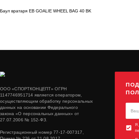
Баул вратаря EB GOALIE WHEEL BAG 40 BK
ПОД
ООО «СПОРТКОНЦЕПТ» ОГРН
ПОЛ
1147746951714 является оператором,
осуществляющим обработку персональных
данных на основании Федерального
закона «О персональных данных» от
27.07.2006 № 152-ФЗ.
Я 
п
Регистрационный номер 77-17-007317,
Приказ № 226 от 21.08.2017