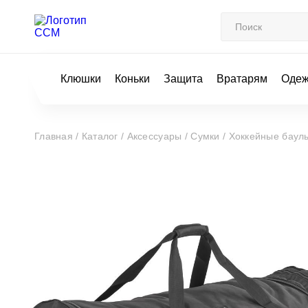
Клюшки
Коньки
Защита
Вратарям
Оде
Главная /
Каталог /
Аксессуары /
Сумки /
Хоккейные баул