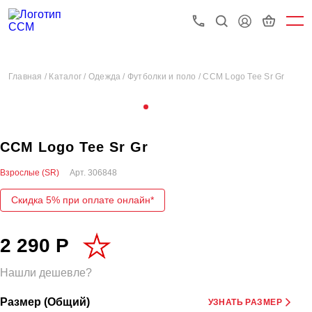
Главная /
Каталог /
Одежда /
Футболки и поло /
CCM Logo Tee Sr Gr
CCM Logo Tee Sr Gr
Взрослые (SR)
Арт.
306848
Скидка 5% при оплате онлайн*
2 290 Р
Нашли дешевле?
Размер (Общий)
УЗНАТЬ РАЗМЕР