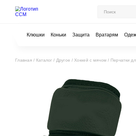
Клюшки
Коньки
Защита
Вратарям
Оде
Главная /
Каталог /
Другое /
Хоккей с мячом /
Перчатки д