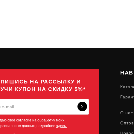
НАВ
ПИШИСЬ НА РАССЫЛКУ И
Катал
УЧИ КУПОН НА СКИДКУ 5%*
Гаран
О нас
даю своё согласие на обработку моих
Оптов
ерсональных данных, подробнее
здесь.
Новос