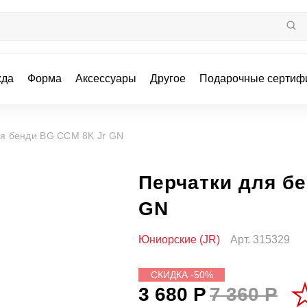
жда
Форма
Аксессуары
Другое
Подарочные сертиф
ля бенди BG CCM 8K Jr GN
Перчатки для б
GN
Юниорские (JR)
Арт.
315329
СКИДКА -50%
3 680 Р
7 360 Р