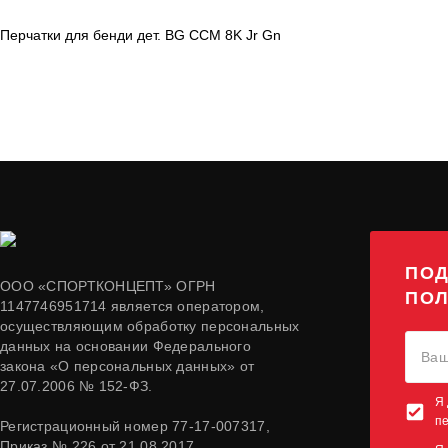
Перчатки для бенди дет. BG CCM 8K Jr Gn
ПОД
ООО «СПОРТКОНЦЕПТ» ОГРН
ПОЛ
1147746951714 является оператором,
осуществляющим обработку персональных
данных на основании Федерального
закона «О персональных данных» от
27.07.2006 № 152-ФЗ.
Я 
п
Регистрационный номер 77-17-007317,
Приказ № 226 от 21.08.2017