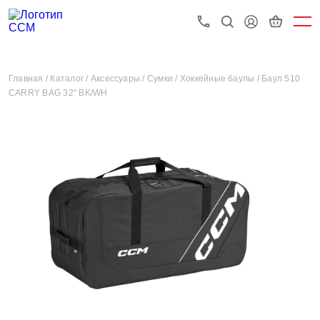
Главная /
Каталог /
Аксессуары /
Сумки /
Хоккейные баулы /
Баул 510
CARRY BAG 32" BK/WH