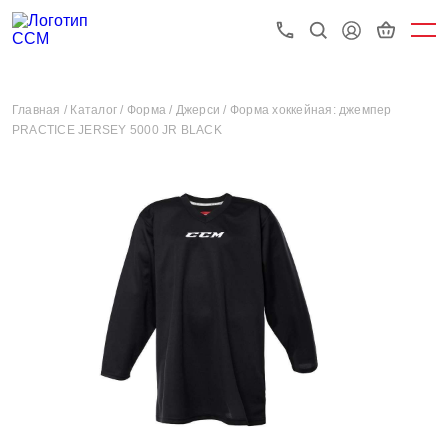
Главная /
Каталог /
Форма /
Джерси /
Форма хоккейная: джемпер
PRACTICE JERSEY 5000 JR BLACK